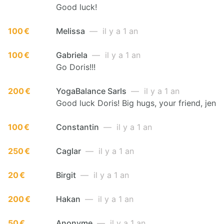
Good luck!
100 €
Melissa
— il y a 1 an
100 €
Gabriela
— il y a 1 an
Go Doris!!!
200 €
YogaBalance Sarls
— il y a 1 an
Good luck Doris! Big hugs, your friend, jen
100 €
Constantin
— il y a 1 an
250 €
Caglar
— il y a 1 an
20 €
Birgit
— il y a 1 an
200 €
Hakan
— il y a 1 an
50 €
Anonyme
— il y a 1 an