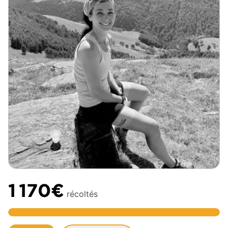
1 170€
récoltés