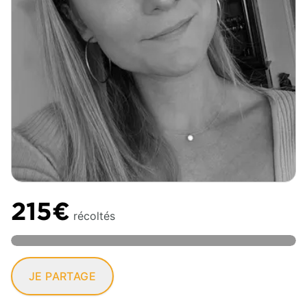
215€
récoltés
JE PARTAGE