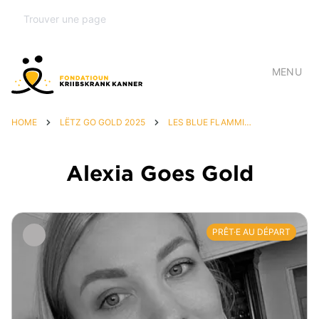
MENU
HOME
LËTZ GO GOLD 2025
LES BLUE FLAMMINGOS
Alexia Goes Gold
PRÊT·E AU DÉPART