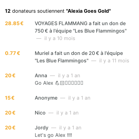
12
donateurs soutiennent
"Alexia Goes Gold"
28.85 €
VOYAGES FLAMMANG a fait un don de
750 € à l'équipe "Les Blue Flammingos"
— il y a 10 mois
0.77 €
Muriel a fait un don de 20 € à l'équipe
"Les Blue Flammingos"
— il y a 11 mois
20 €
Anna
— il y a 1 an
Go Alex 💪🏻🏃🏼‍♀️🏃🏼‍♀️
15 €
Anonyme
— il y a 1 an
20 €
Nico
— il y a 1 an
20 €
Jordy
— il y a 1 an
Let's go Alex !!!!