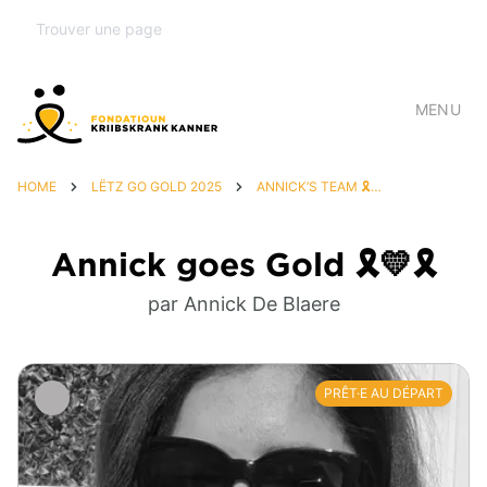
MENU
HOME
LËTZ GO GOLD 2025
ANNICK’S TEAM 🎗️💛🎗️
Annick goes Gold 🎗️💛🎗️
par Annick De Blaere
PRÊT·E AU DÉPART