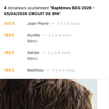
4
donateurs soutiennent
"Baptêmes BDG 2026 -
05/04/2026 CIRCUIT DE SPA"
300 €
Jean-Pierre
— il y a 4 mois
180 €
Aurélie
— il y a 4 mois
Merci
180 €
Adrien
— il y a 4 mois
Merci
180 €
Matthieu
— il y a 4 mois