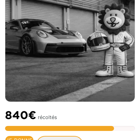
840€
récoltés