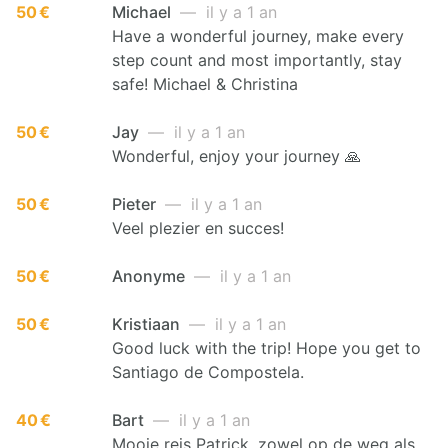
50 €
Michael
— il y a 1 an
Have a wonderful journey, make every
step count and most importantly, stay
safe! Michael & Christina
50 €
Jay
— il y a 1 an
Wonderful, enjoy your journey 🙏
50 €
Pieter
— il y a 1 an
Veel plezier en succes!
50 €
Anonyme
— il y a 1 an
50 €
Kristiaan
— il y a 1 an
Good luck with the trip! Hope you get to
Santiago de Compostela.
40 €
Bart
— il y a 1 an
Mooie reis Patrick, zowel op de weg als