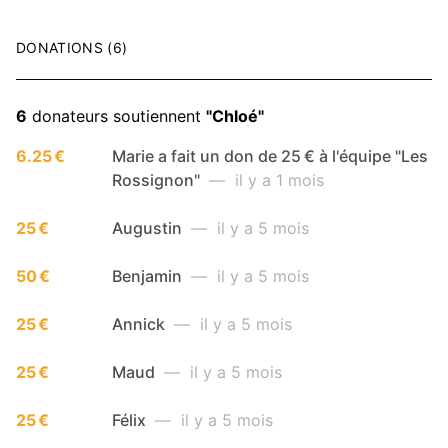
DONATIONS (6)
6
donateurs soutiennent
"Chloé"
6.25 €
Marie a fait un don de 25 € à l'équipe "Les
Rossignon"
— il y a 1 mois
25 €
Augustin
— il y a 5 mois
50 €
Benjamin
— il y a 5 mois
25 €
Annick
— il y a 5 mois
25 €
Maud
— il y a 5 mois
25 €
Félix
— il y a 5 mois