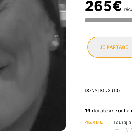
265€
réco
JE PARTAGE
DONATIONS (16)
16
donateurs soutie
45.46 €
Touraj a 
— il y 