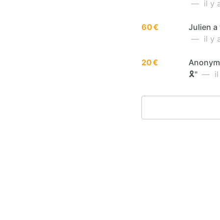
— il y a
60 €
Julien a 
— il y a
20 €
Anonyme 
🎗️"
— il 