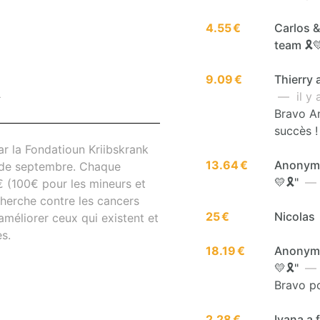
4.55 €
Carlos &
team 🎗️
9.09 €
Thierry a
— il y 
T
Bravo An
succès !
r la Fondatioun Kriibskrank
13.64 €
Anonyme 
s de septembre. Chaque
💛🎗️"
— i
€ (100€ pour les mineurs et
cherche contre les cancers
25 €
Nicolas
méliorer ceux qui existent et
s.
18.19 €
Anonyme 
💛🎗️"
— i
Bravo po
2.28 €
Ivana a f