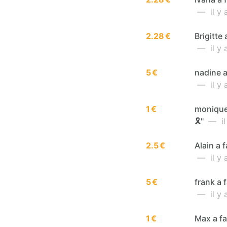
— il y a
2.28 €
Brigitte 
— il y a
5 €
nadine a 
— il y a
1 €
monique 
🎗️"
— il 
2.5 €
Alain a f
— il y a
5 €
frank a f
— il y a
1 €
Max a fai