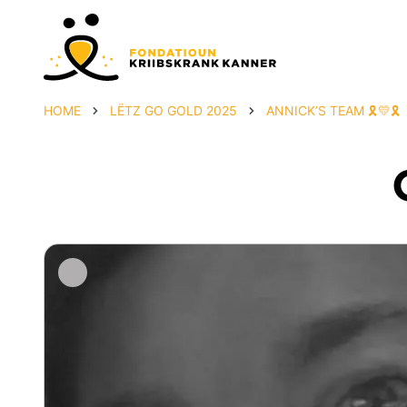
HOME
LËTZ GO GOLD 2025
ANNICK’S TEAM 🎗️💛🎗️