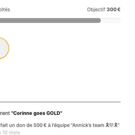
ltés
Objectif
300 €
nnent
"Corinne goes GOLD"
fait un don de 500 € à l'équipe "Annick’s team 🎗️💛🎗️"
a 10 mois