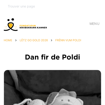
MENU
HOME
LËTZ GO GOLD 2026
FRËNN VUM POLDI
Dan fir de Poldi