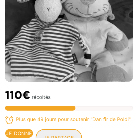
110€
récoltés
Plus que 49 jours pour soutenir "Dan fir de Poldi"
JE DONNE
JE PARTAGE