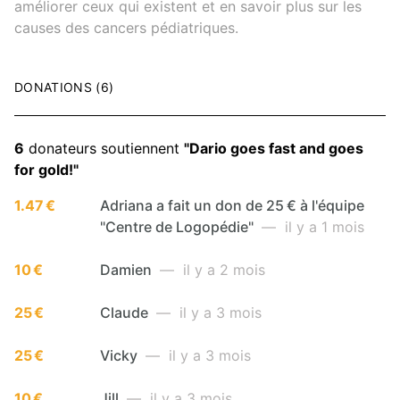
améliorer ceux qui existent et en savoir plus sur les
causes des cancers pédiatriques.
DONATIONS (6)
6
donateurs soutiennent
"Dario goes fast and goes
for gold!"
1.47 €
Adriana a fait un don de 25 € à l'équipe
"Centre de Logopédie"
— il y a 1 mois
10 €
Damien
— il y a 2 mois
25 €
Claude
— il y a 3 mois
25 €
Vicky
— il y a 3 mois
10 €
Jill
— il y a 3 mois