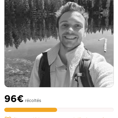
96€
récoltés