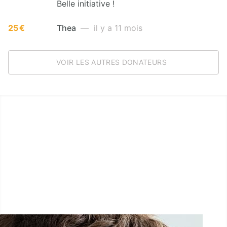
Belle initiative !
25 €
Thea
— il y a 11 mois
VOIR LES AUTRES DONATEURS
LËTZ GO GOLD 2025
1.5 km - 5 km - 10 km
27 Septembre 2025