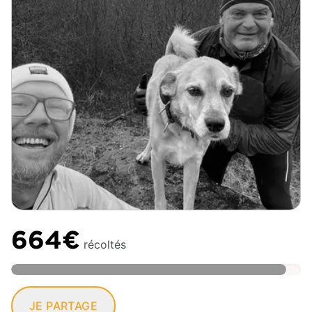
664€
récoltés
JE PARTAGE