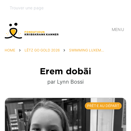
MENU
HOME
LËTZ GO GOLD 2026
SWIMMING LUXEMBOURG, MIR SINN DOBÄI
Erem dobäi
par Lynn Bossi
PRÊT·E AU DÉPART