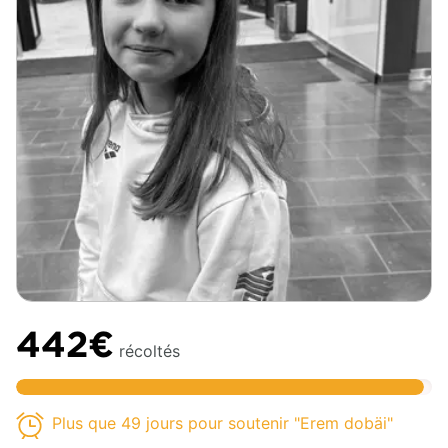
442€
récoltés
Plus que 49 jours pour soutenir "Erem dobäi"