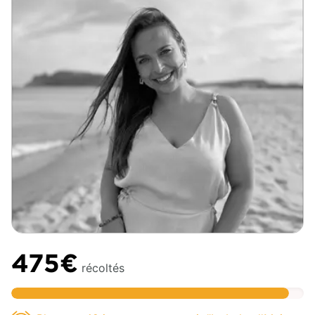
475€
récoltés