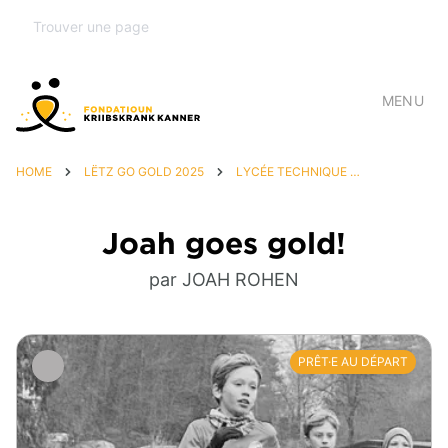
MENU
HOME
LËTZ GO GOLD 2025
LYCÉE TECHNIQUE DU CENTRE
Joah goes gold!
par JOAH ROHEN
PRÊT·E AU DÉPART