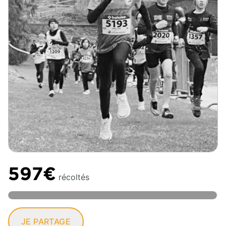
597€
récoltés
JE PARTAGE