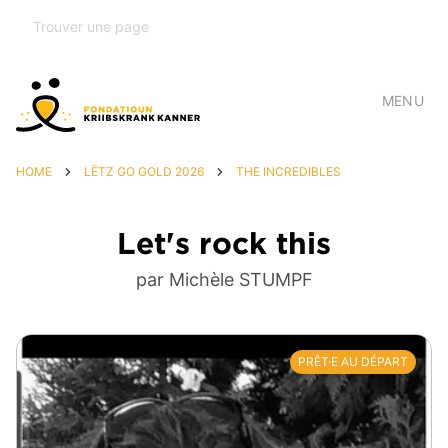
MENU
HOME
LËTZ GO GOLD 2026
THE INCREDIBLES
Let's rock this
par Michèle STUMPF
PRÊT·E AU DÉPART