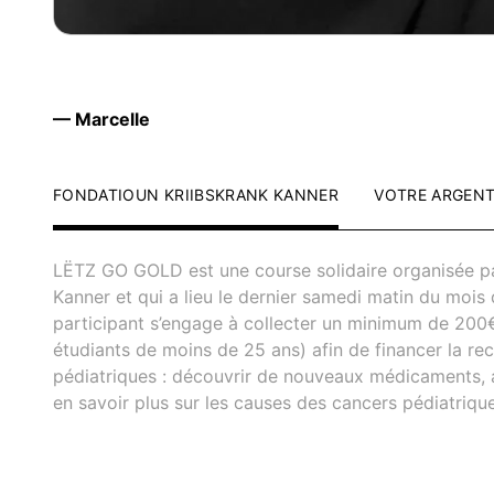
— Marcelle
FONDATIOUN KRIIBSKRANK KANNER
VOTRE ARGEN
LËTZ GO GOLD est une course solidaire organisée pa
Kanner et qui a lieu le dernier samedi matin du moi
participant s’engage à collecter un minimum de 200
étudiants de moins de 25 ans) afin de financer la re
pédiatriques : découvrir de nouveaux médicaments, a
en savoir plus sur les causes des cancers pédiatrique