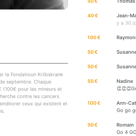
50 €
Thoma
40 €
Jean-Mar
y a 30 j
100 €
Raymo
50 €
Susann
T
50 €
Susann
r la Fondatioun Kriibskrank
50 €
Nadine
s de septembre. Chaque
👏👏👏G
€ (100€ pour les mineurs et
cherche contre les cancers
100 €
Ann-Cat
méliorer ceux qui existent et
Go go g
s.
50 €
Romain
Go 4 G