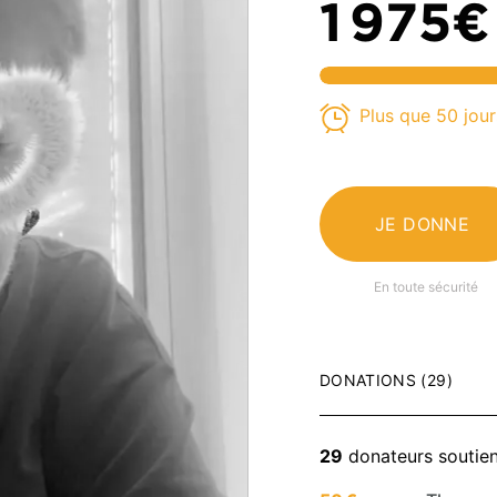
1 975€
Plus que 50 jour
JE DONNE
En toute sécurité
DONATIONS (29)
29
donateurs soutie