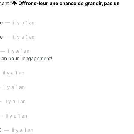
nnent
"🌟 Offrons-leur une chance de grandir, pas un
me
— il y a 1 an
me
— il y a 1 an
— il y a 1 an
ian pour l'engagement!
il y a 1 an
il y a 1 an
il y a 1 an
 il y a 1 an
E
— il y a 1 an