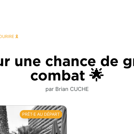
URIRE 🎗️
ur une chance de g
combat 🌟
par Brian CUCHE
PRÊT·E AU DÉPART