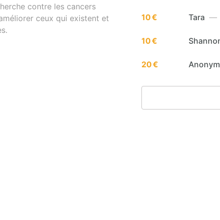
cherche contre les cancers
10 €
Tara
— i
méliorer ceux qui existent et
s.
10 €
Shanno
20 €
Anony