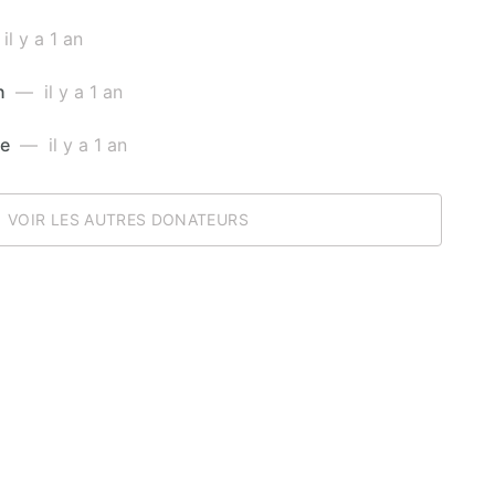
l y a 1 an
n
— il y a 1 an
me
— il y a 1 an
VOIR LES AUTRES DONATEURS