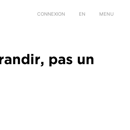
CONNEXION
EN
MENU
randir, pas un