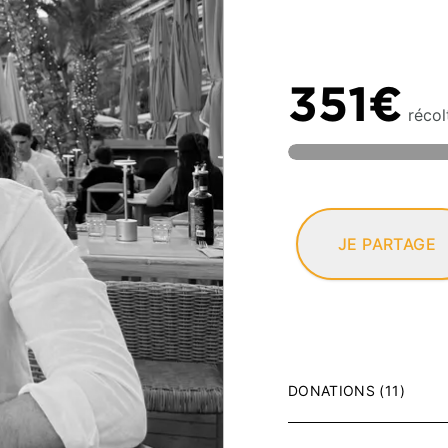
351€
récol
JE PARTAGE
DONATIONS (11)