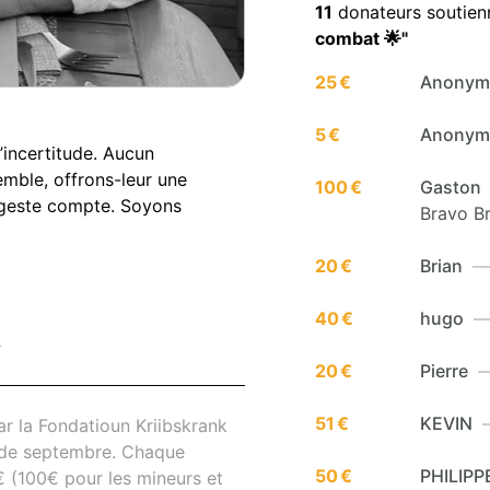
11
donateurs soutie
combat 🌟"
25 €
Anony
5 €
Anony
l’incertitude. Aucun
semble, offrons-leur une
100 €
Gaston
e geste compte. Soyons
Bravo Br
20 €
Brian
— 
40 €
hugo
— 
T
20 €
Pierre
— 
51 €
KEVIN
—
r la Fondatioun Kriibskrank
s de septembre. Chaque
50 €
PHILIPP
€ (100€ pour les mineurs et