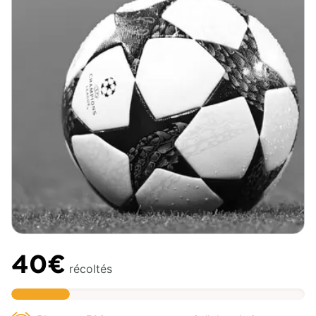
40€
récoltés