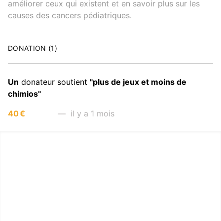
améliorer ceux qui existent et en savoir plus sur les
causes des cancers pédiatriques.
DONATION (1)
Un
donateur soutient
"plus de jeux et moins de
chimios"
40 €
— il y a 1 mois
LËTZ GO GOLD 2026
1.5 km - 5 km - 10 km
26 Septembre 2026