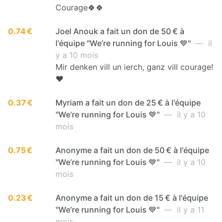
Courage🍀🍀
0.74 €
Joel Anouk a fait un don de 50 € à
l'équipe "We’re running for Louis 💙"
— il
y a 10 mois
Mir denken vill un ierch, ganz vill courage!
❤️
0.37 €
Myriam a fait un don de 25 € à l'équipe
"We’re running for Louis 💙"
— il y a 10
mois
0.75 €
Anonyme a fait un don de 50 € à l'équipe
"We’re running for Louis 💙"
— il y a 10
mois
0.23 €
Anonyme a fait un don de 15 € à l'équipe
"We’re running for Louis 💙"
— il y a 11
mois