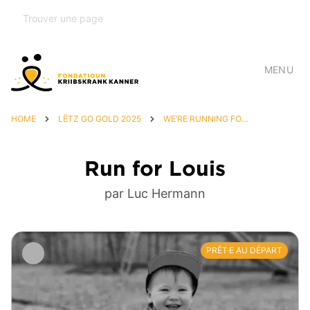
MENU
HOME
LËTZ GO GOLD 2025
WE’RE RUNNING FOR LOUIS 💙
Run for Louis
par Luc Hermann
PRÊT·E AU DÉPART