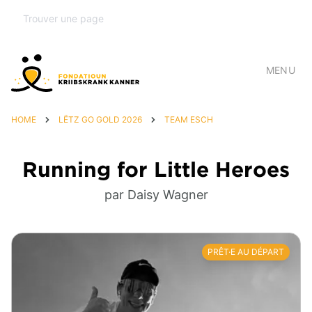
MENU
HOME
LËTZ GO GOLD 2026
TEAM ESCH
Running for Little Heroes
par Daisy Wagner
PRÊT·E AU DÉPART