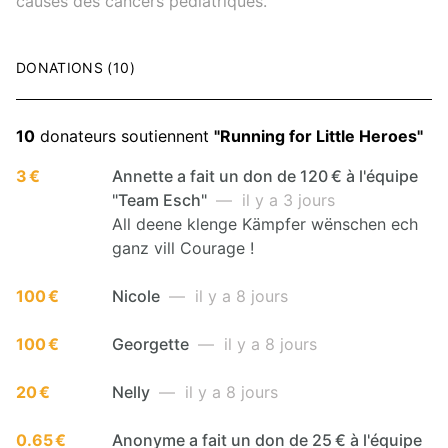
causes des cancers pédiatriques.
DONATIONS (10)
10
donateurs soutiennent
"Running for Little Heroes"
3 €
Annette a fait un don de 120 € à l'équipe
"Team Esch"
— il y a 3 jours
All deene klenge Kämpfer wënschen ech
ganz vill Courage !
100 €
Nicole
— il y a 8 jours
100 €
Georgette
— il y a 8 jours
20 €
Nelly
— il y a 8 jours
0.65 €
Anonyme a fait un don de 25 € à l'équipe