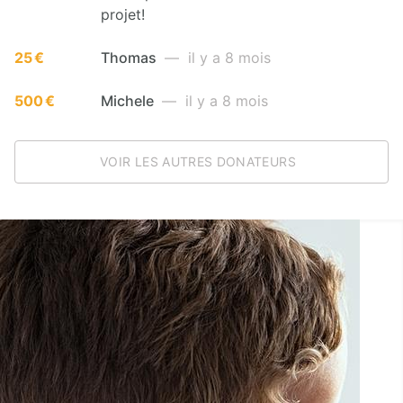
projet!
25 €
Thomas
— il y a 8 mois
500 €
Michele
— il y a 8 mois
VOIR LES AUTRES DONATEURS