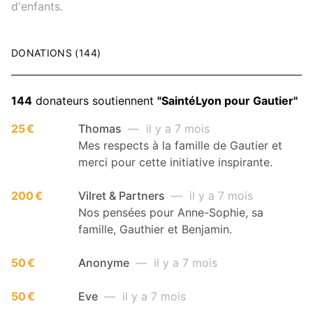
d'enfants.
DONATIONS (144)
144
donateurs soutiennent
"SaintéLyon pour Gautier"
25 €
Thomas
— il y a 7 mois
Mes respects à la famille de Gautier et
merci pour cette initiative inspirante.
200 €
Vilret & Partners
— il y a 7 mois
Nos pensées pour Anne-Sophie, sa
famille, Gauthier et Benjamin.
50 €
Anonyme
— il y a 7 mois
50 €
Eve
— il y a 7 mois