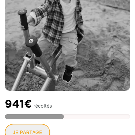
941€
récoltés
JE PARTAGE