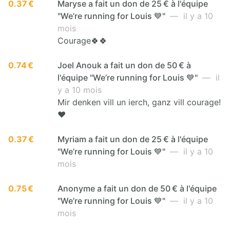
0.37 €
Maryse a fait un don de 25 € à l'équipe
"We’re running for Louis 💙"
— il y a 10
mois
Courage🍀🍀
0.74 €
Joel Anouk a fait un don de 50 € à
l'équipe "We’re running for Louis 💙"
— il
y a 10 mois
Mir denken vill un ierch, ganz vill courage!
❤️
0.37 €
Myriam a fait un don de 25 € à l'équipe
"We’re running for Louis 💙"
— il y a 10
mois
0.75 €
Anonyme a fait un don de 50 € à l'équipe
"We’re running for Louis 💙"
— il y a 10
mois