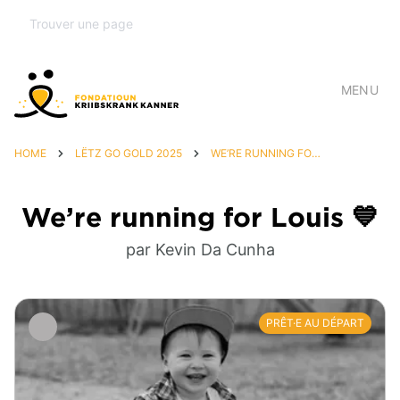
MENU
HOME
LËTZ GO GOLD 2025
WE’RE RUNNING FOR LOUIS 💙
We’re running for Louis 💙
par Kevin Da Cunha
PRÊT·E AU DÉPART