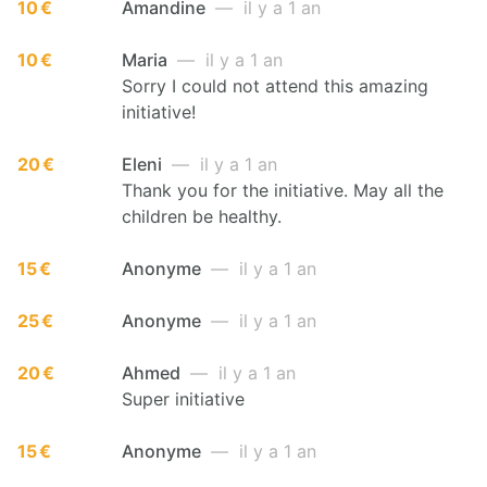
10 €
Amandine
— il y a 1 an
10 €
Maria
— il y a 1 an
Sorry I could not attend this amazing
initiative!
20 €
Eleni
— il y a 1 an
Thank you for the initiative. May all the
children be healthy.
15 €
Anonyme
— il y a 1 an
25 €
Anonyme
— il y a 1 an
20 €
Ahmed
— il y a 1 an
Super initiative
15 €
Anonyme
— il y a 1 an