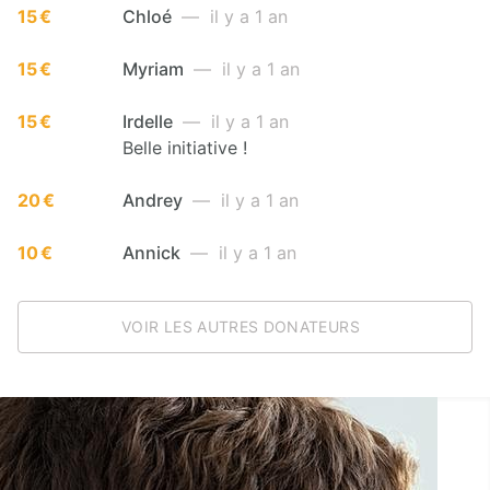
15 €
Chloé
— il y a 1 an
15 €
Myriam
— il y a 1 an
15 €
Irdelle
— il y a 1 an
Belle initiative !
20 €
Andrey
— il y a 1 an
10 €
Annick
— il y a 1 an
VOIR LES AUTRES DONATEURS