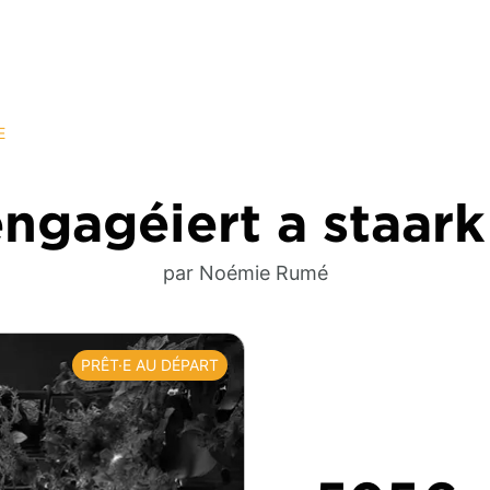
E
agéiert a staark 
par Noémie Rumé
PRÊT·E AU DÉPART