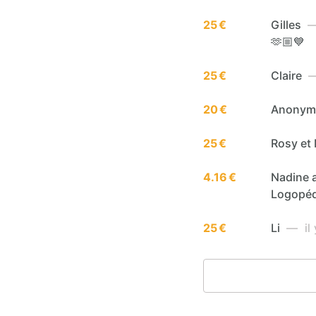
25 €
Gilles
— 
🫶🏼💙
25 €
Claire
—
20 €
Anony
25 €
Rosy et
4.16 €
Nadine a
Logopéd
25 €
Li
— il 