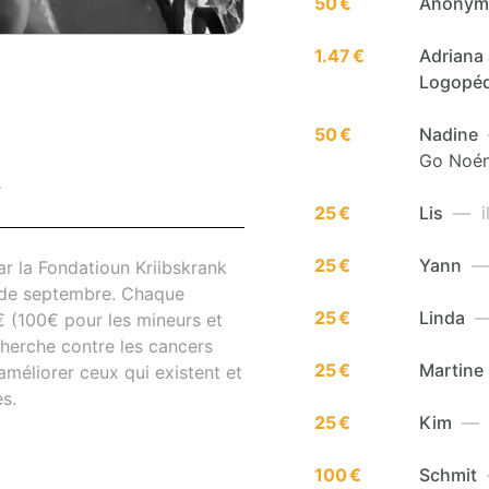
50 €
Anony
1.47 €
Adriana 
Logopéd
50 €
Nadine
Go Noé
T
25 €
Lis
— il
25 €
Yann
— 
r la Fondatioun Kriibskrank
s de septembre. Chaque
25 €
Linda
— 
€ (100€ pour les mineurs et
cherche contre les cancers
25 €
Martine
méliorer ceux qui existent et
s.
25 €
Kim
— i
100 €
Schmit