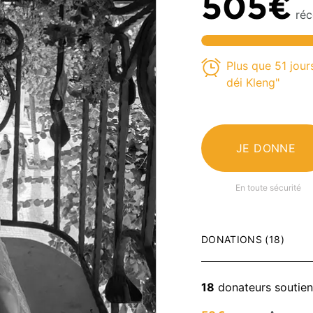
505€
réc
Plus que 51 jour
déi Kleng"
JE DONNE
En toute sécurité
DONATIONS (18)
18
donateurs soutie