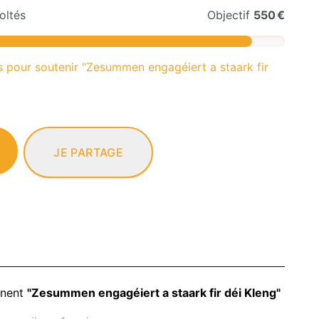
oltés
Objectif
550 €
s pour soutenir "Zesummen engagéiert a staark fir
JE PARTAGE
nnent
"Zesummen engagéiert a staark fir déi Kleng"