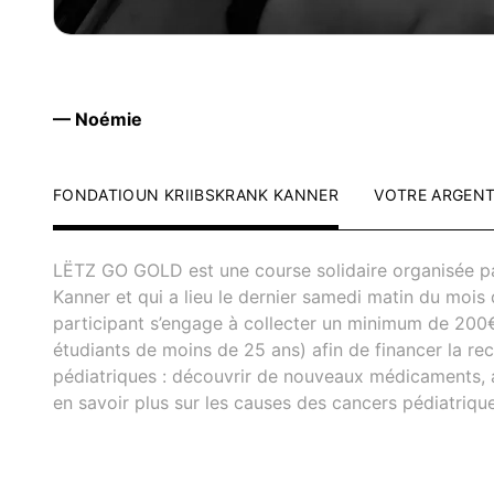
— Noémie
FONDATIOUN KRIIBSKRANK KANNER
VOTRE ARGEN
LËTZ GO GOLD est une course solidaire organisée pa
Kanner et qui a lieu le dernier samedi matin du moi
participant s’engage à collecter un minimum de 200
étudiants de moins de 25 ans) afin de financer la re
pédiatriques : découvrir de nouveaux médicaments, a
en savoir plus sur les causes des cancers pédiatrique