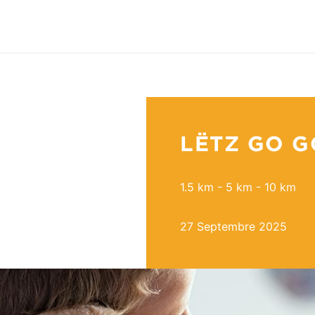
LËTZ GO G
1.5 km - 5 km - 10 km
27 Septembre 2025