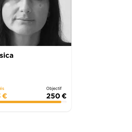
sica
tés
Objectif
 €
250 €