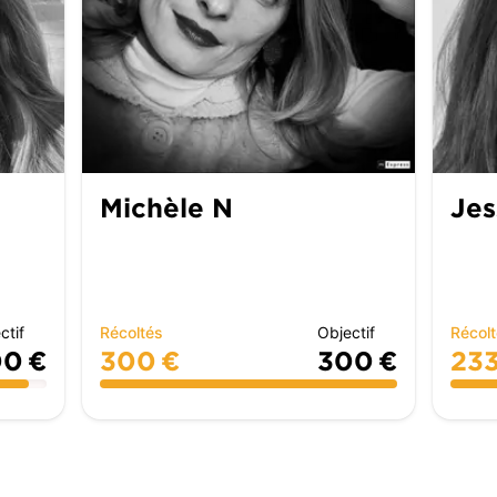
Michèle N
Jes
ctif
Récoltés
Objectif
Récol
0 €
300 €
300 €
233