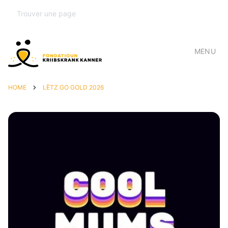
MENU
HOME
LËTZ GO GOLD 2026