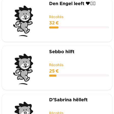
Den Engel leeft ❤️🏃‍♂️
Récoltés
32 €
Sebbo hilft
Récoltés
25 €
D’Sabrina hëlleft
Récoltés