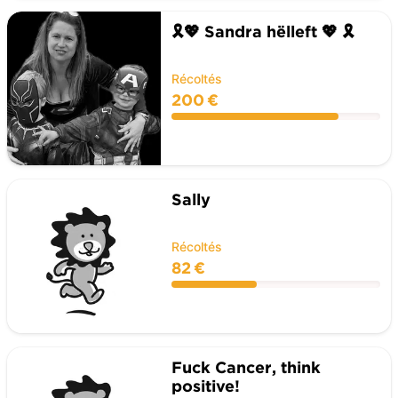
🎗️💖 Sandra hëlleft 💖 🎗️
Récoltés
200 €
Sally
Récoltés
82 €
Fuck Cancer, think
positive!