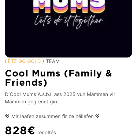
LËTZ GO GOLD
/ TEAM
Cool Mums (Family &
Friends)
D'Cool Mums A.s.b.l. ass 2025 vun Mammen vir
Mammen gegrënnt gin.
💖 Mir laafen zesummen fir ze hëllefen 💖
828€
récoltés