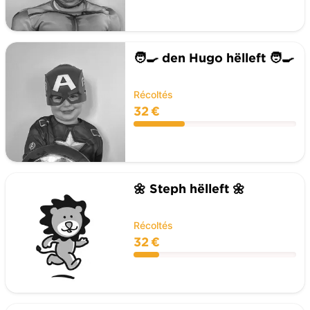
🧑‍🍳 den Hugo hëlleft 🧑‍🍳
Récoltés
32 €
🌼 Steph hëlleft 🌼
Récoltés
32 €