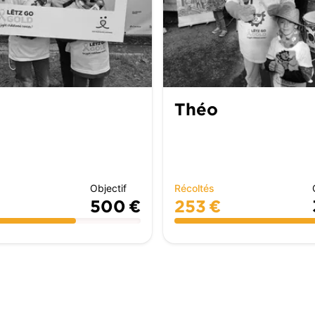
Théo
Objectif
Récoltés
500 €
253 €