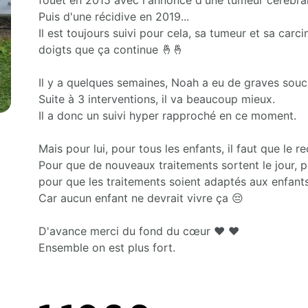
fouet en 2015 avec l'annonce d'une tumeur cérébra
Puis d'une récidive en 2019...
Il est toujours suivi pour cela, sa tumeur et sa car
doigts que ça continue 🤞🤞
Il y a quelques semaines, Noah a eu de graves souci
Suite à 3 interventions, il va beaucoup mieux.
Il a donc un suivi hyper rapproché en ce moment.
Mais pour lui, pour tous les enfants, il faut que le r
Pour que de nouveaux traitements sortent le jour, p
pour que les traitements soient adaptés aux enfants,
Car aucun enfant ne devrait vivre ça 😔
D'avance merci du fond du cœur ❤️ ❤️
Ensemble on est plus fort.