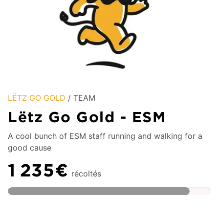
LËTZ GO GOLD
/ TEAM
Lëtz Go Gold - ESM
A cool bunch of ESM staff running and walking for a
good cause
1 235€
récoltés