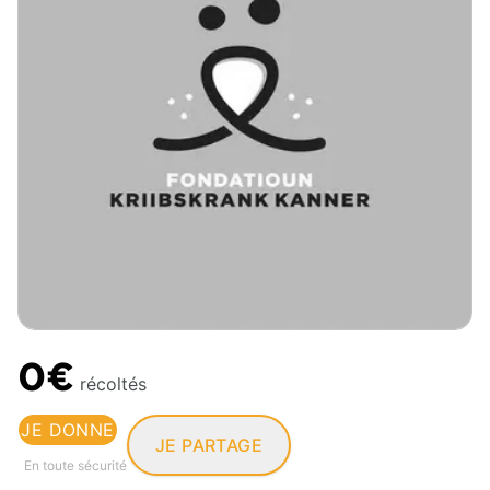
0€
récoltés
JE DONNE
JE PARTAGE
En toute sécurité