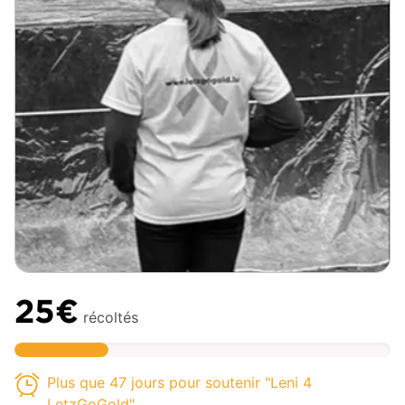
25€
récoltés
Plus que 47 jours pour soutenir "Leni 4
LetzGoGold"