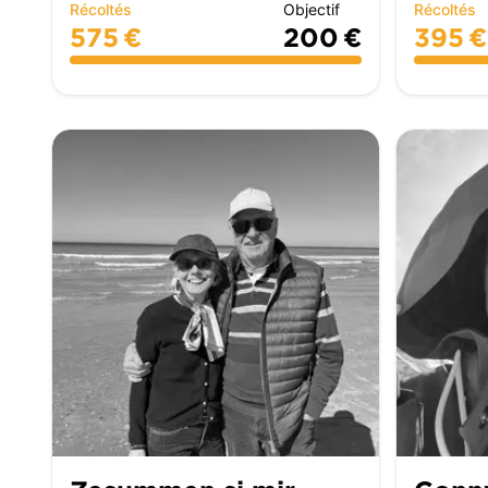
Récoltés
Objectif
Récoltés
575 €
200 €
395 €