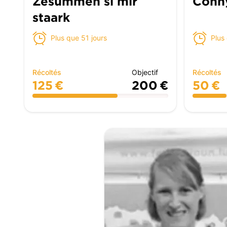
Zesummen si mir
Conn
staark
Plus que 51 jours
Plus
Récoltés
Objectif
Récoltés
125 €
200 €
50 €