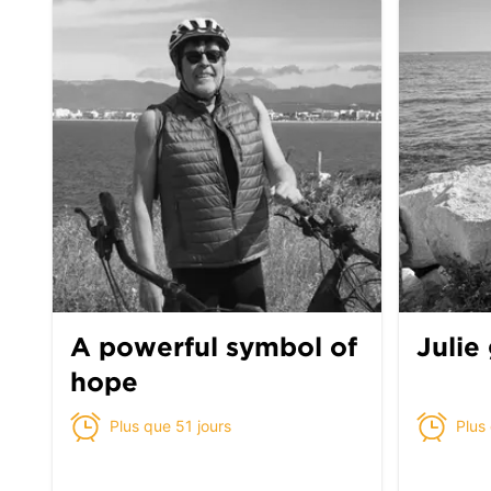
A powerful symbol of
Julie
hope
Plus que 51 jours
Plus