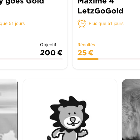
y goes Gold
Maxime 4
LetzGoGold
 que 51 jours
Plus que 51 jours
Objectif
Récoltés
200 €
25 €