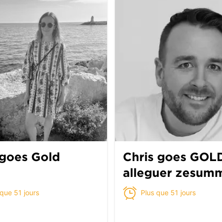
 goes Gold
Chris goes GOLD
alleguer zesum
 que 51 jours
Plus que 51 jours