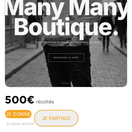
500€
récoltés
JE DONNE
JE PARTAGE
En toute sécurité