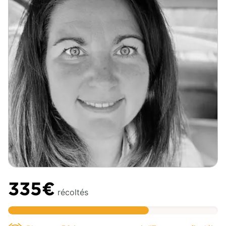
335€
récoltés