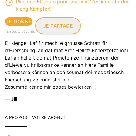
Plus que 50 jours pour soutenir "Zesumme fir déi
kleng Kämpfer!"
JE DONNE
JE PARTAGE
En toute sécurité
E "klenge" Laf fir mech, e grousse Schratt fir
d'Fuerschung, an dat mat Ärer Hëllef! Ennerstëtzt mäi
Laf an hëlleft domat Projeten ze finanzéieren, déi
d'Liewe vu kriibskranke Kanner an hiere Famille
verbessere kënnen an och soumat déi medezinesch
Fuerschung ze ënnerstëtzen.
Zesumme kënne mir eppes bewierken !!
— Jill
À PROPOS
VOTRE ARGENT