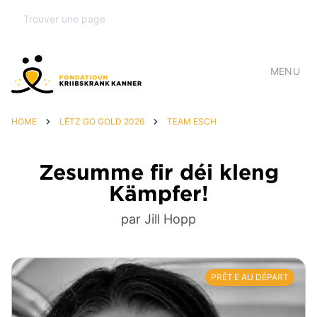
MENU
HOME
LËTZ GO GOLD 2026
TEAM ESCH
Zesumme fir déi kleng
Kämpfer!
par Jill Hopp
PRÊT·E AU DÉPART