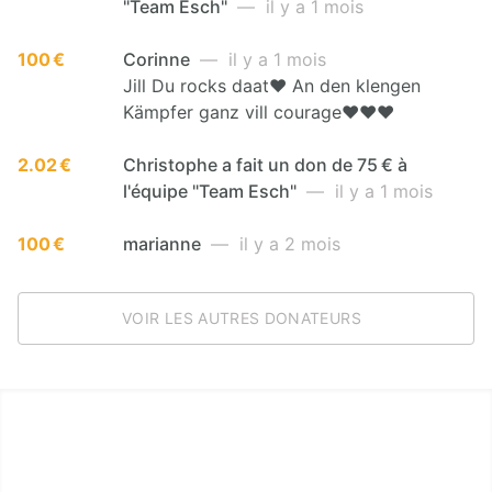
"Team Esch"
— il y a 1 mois
100 €
Corinne
— il y a 1 mois
Jill Du rocks daat❤️ An den klengen
Kämpfer ganz vill courage❤️❤️❤️
2.02 €
Christophe a fait un don de 75 € à
l'équipe "Team Esch"
— il y a 1 mois
100 €
marianne
— il y a 2 mois
VOIR LES AUTRES DONATEURS
LËTZ GO GOLD 2026