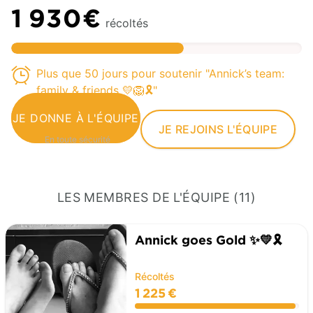
1 930€
récoltés
Plus que 50 jours pour soutenir "Annick’s team:
family & friends 💛🦁🎗️"
JE DONNE À L'ÉQUIPE
JE REJOINS L'ÉQUIPE
En toute sécurité
LES MEMBRES DE L'ÉQUIPE (11)
Annick goes Gold ✨💛🎗️
Récoltés
1 225 €