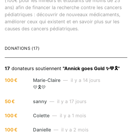
(100€ pour les mineurs et étudiants de moins de 25
ans) afin de financer la recherche contre les cancers
pédiatriques : découvrir de nouveaux médicaments,
améliorer ceux qui existent et en savoir plus sur les
causes des cancers pédiatriques.
DONATIONS (17)
17
donateurs soutiennent
"Annick goes Gold ✨💛🎗️"
100 €
Marie-Claire
— il y a 14 jours
💛🎗️💛
50 €
sanny
— il y a 17 jours
100 €
Colette
— il y a 1 mois
100 €
Danielle
— il y a 2 mois