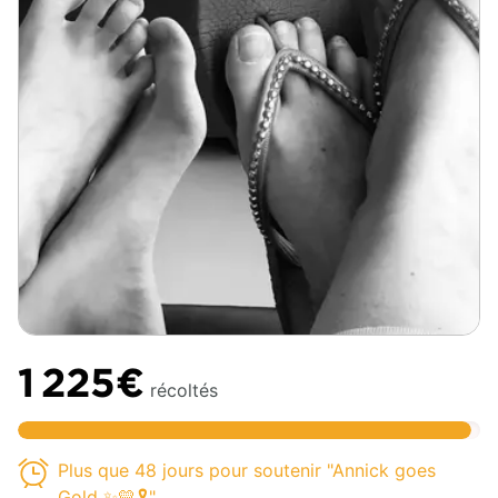
1 225€
récoltés
Plus que 48 jours pour soutenir "Annick goes
Gold ✨💛🎗️"