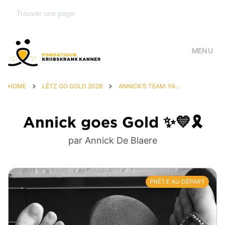
MENU
HOME
LËTZ GO GOLD 2026
ANNICK’S TEAM: FAMILY & FRIENDS 💛🦁🎗️
Annick goes Gold ✨💛🎗️
par Annick De Blaere
PRÊT·E AU DÉPART