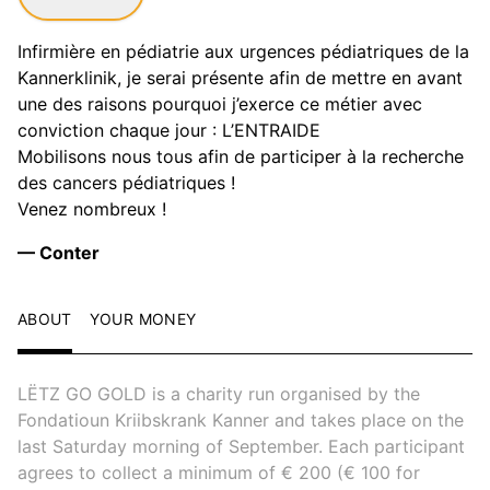
Infirmière en pédiatrie aux urgences pédiatriques de la
Kannerklinik, je serai présente afin de mettre en avant
une des raisons pourquoi j’exerce ce métier avec
conviction chaque jour : L’ENTRAIDE
Mobilisons nous tous afin de participer à la recherche
des cancers pédiatriques !
Venez nombreux !
— Conter
ABOUT
YOUR MONEY
LËTZ GO GOLD is a charity run organised by the
Fondatioun Kriibskrank Kanner and takes place on the
last Saturday morning of September. Each participant
agrees to collect a minimum of € 200 (€ 100 for