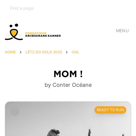
MENU
HOME
LËTZ GO GOLD 2025
CHL
MOM !
by Conter Océane
READY TO RUN