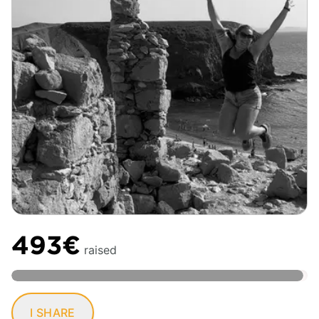
493€
raised
I SHARE